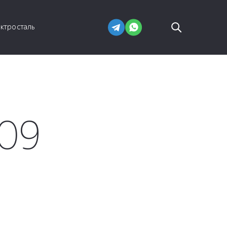
ектросталь
-09