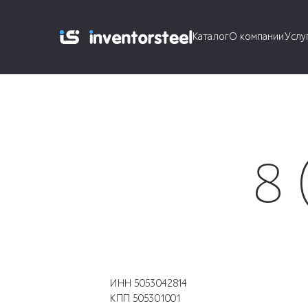
Каталог
О компании
Услу
8 
ИНН
5053042814
КПП
505301001