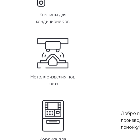
Корзины для
кондиционеров
Метоллоизделия под
заказ
Добро по
производ
помойку!
Корпуса для