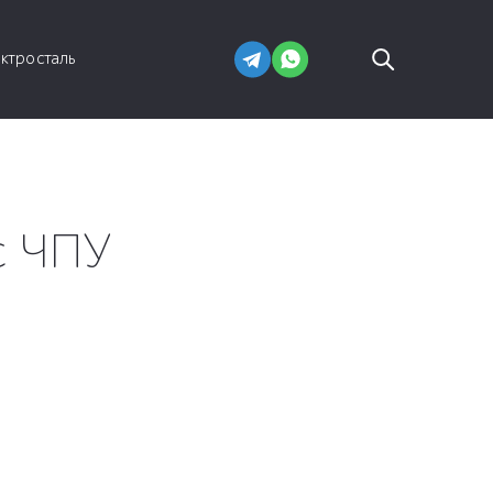
ектросталь
с ЧПУ